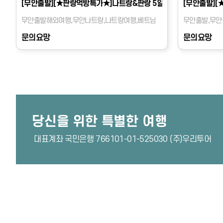
[무안출발][★판랑먹방특가★]나트랑&판랑 5일[LF]
[무안출발][
무안출발해외여행,무안나트랑,나트랑여행,베트남여행,무안달랏
무안출발,무안
문의요망
문의요망
당신을 위한 특별한 여행
대표계좌 국민은행 766101-01-525030 (주)우리투어