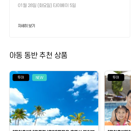
01월 28일 (화요일) 타이베이 5일
자세히 보기
아동 동반 추천 상품
투어
투어
NEW