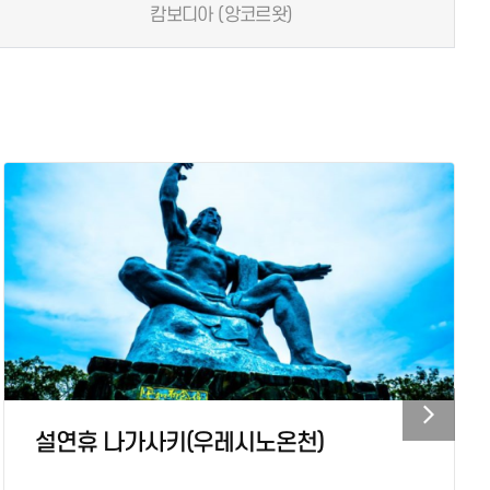
캄보디아 (앙코르왓)
설연휴 나가사키(우레시노온천)