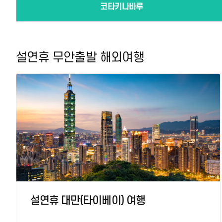
코타키나바루
설연휴 무안출발 해외여행
설연휴 대만(타이베이) 여행