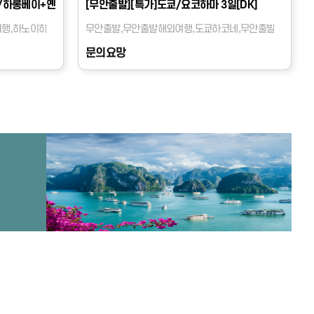
하롱베이+옌뜨 5일[노옵션][LF]
[무안출발][특가]도쿄/요코하마 3일[DK]
여행,하노이하롱베이
무안출발,무안출발해외여행,도쿄하코네,무안출발일본,도
문의요망