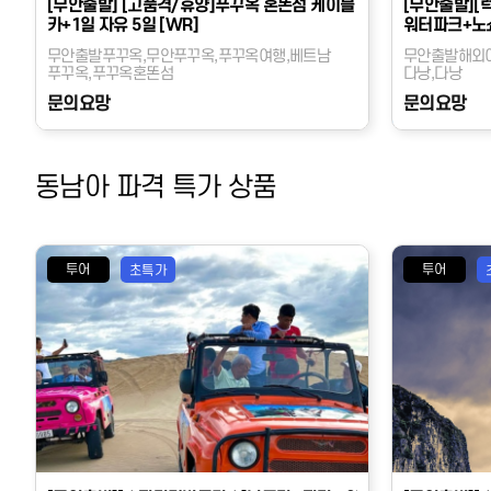
[무안출발] [고품격/휴양]푸꾸옥 혼똔섬 케이블
[무안출발][
카+1일 자유 5일 [WR]
워터파크+노쇼핑
무안출발푸꾸옥,무안푸꾸옥,푸꾸옥여행,베트남
무안출발해외여
푸꾸옥,푸꾸옥혼똔섬
다낭,다낭
문의요망
문의요망
동남아 파격 특가 상품
투어
투어
초특가